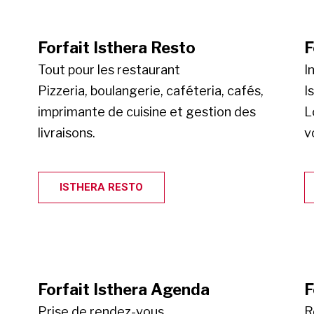
Forfait Isthera Resto
F
Tout pour les restaurant
I
Pizzeria, boulangerie, caféteria, cafés,
I
imprimante de cuisine et gestion des
L
livraisons.
v
ISTHERA RESTO
Forfait Isthera Agenda
F
Prise de rendez-vous
R