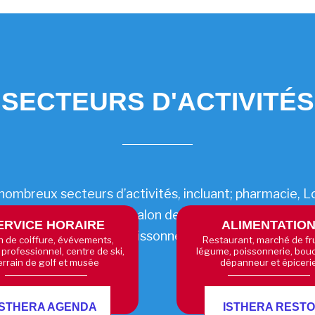
SECTEURS D'ACTIVITÉS
mbreux secteurs d’activités, incluant; pharmacie, L
eur/couleur), soulier, salon de coiffure, billetterie, cen
ERVICE HORAIRE
ALIMENTATIO
de fruit et légume, poissonnerie, boucherie, dépanne
n de coiffure, évévements,
Restaurant, marché de fru
 professionnel, centre de ski,
légume, poissonnerie, bouc
errain de golf et musée
dépanneur et épiceri
ISTHERA AGENDA
ISTHERA RESTO