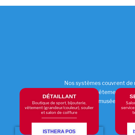
Nos systèmes couvrent de no
bijouterie, vêtement (grand
DÉTAILLANT
S
musée, marché 
Boutique de sport, bijouterie,
Salo
vêtement (grandeur/couleur), soulier
service
et salon de coiffure
t
ISTHERA POS