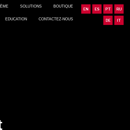
TÈME
SOLUTIONS
BOUTIQUE
EN
ES
PT
RU
EDUCATION
CONTACTEZ-NOUS
DE
IT
t