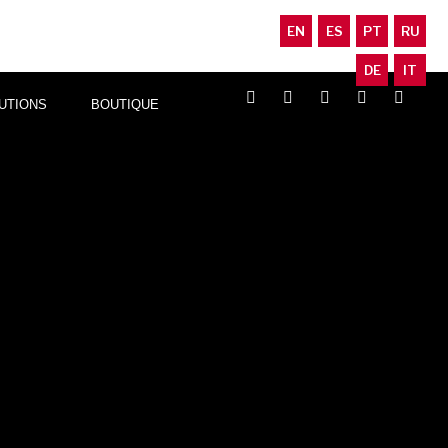
TÈME
SOLUTIONS
BOUTIQUE
EN
ES
PT
RU
EDUCATION
CONTACTEZ-NOUS
DE
IT
UTIONS
BOUTIQUE